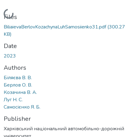
Loading...
Files
BiliaievaBerlovKozachynaLuhSamosiienko31.pdf
(300.27
KB)
Date
2023
Authors
Біляєва В. В.
Берлов О. В.
Козачина В. А.
Луг Н. С.
Самосієнко Я. Б.
Publisher
Харківський національний автомобільно-дорожній
університет