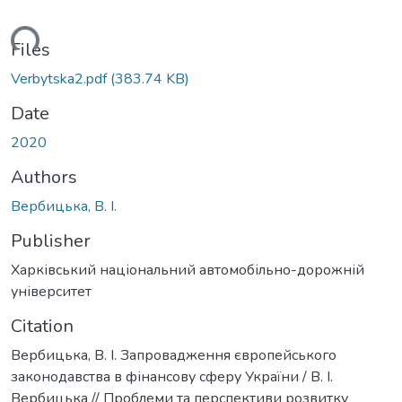
oading...
Files
Verbytska2.pdf
(383.74 KB)
Date
2020
Authors
Вербицька, В. І.
Publisher
Харківський національний автомобільно-дорожній
університет
Citation
Вербицька, В. І. Запровадження європейського
законодавства в фінансову сферу України / В. І.
Вербицька // Проблеми та перспективи розвитку