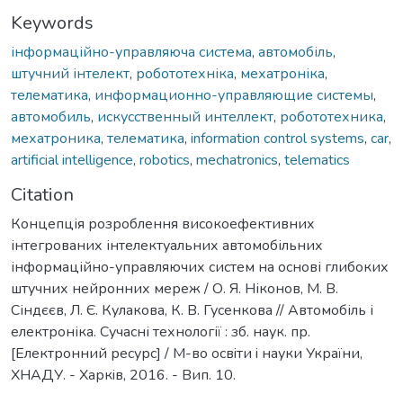
Keywords
інформаційно-управляюча система
,
автомобіль
,
штучний інтелект
,
робототехніка
,
мехатроніка
,
телематика
,
информационно-управляющие системы
,
автомобиль
,
искусственный интеллект
,
робототехника
,
мехатроника
,
телематика
,
information control systems
,
car
,
artificial intelligence
,
robotics
,
mechatronics
,
telematics
Citation
Концепція розроблення високоефективних
інтегрованих інтелектуальних автомобільних
інформаційно-управляючих систем на основі глибоких
штучних нейронних мереж / О. Я. Ніконов, М. В.
Сіндєєв, Л. Є. Кулакова, К. В. Гусенкова // Автомобіль і
електроніка. Сучасні технології : зб. наук. пр.
[Електронний ресурс] / М-во освiти i науки України,
ХНАДУ. - Харкiв, 2016. - Вип. 10.