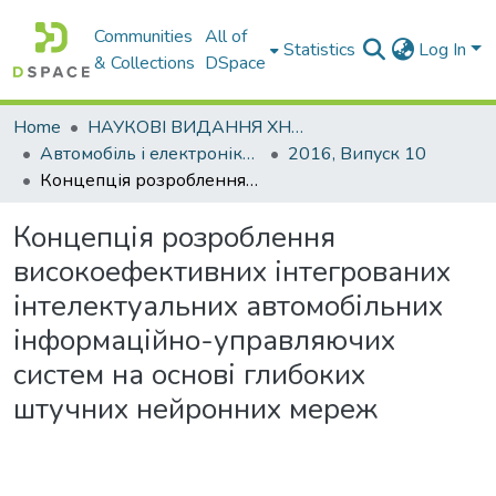
Communities
All of
Statistics
Log In
& Collections
DSpace
Home
НАУКОВІ ВИДАННЯ ХНАДУ
Автомобіль і електроніка. Сучасні технології
2016, Випуск 10
Концепція розроблення високоефективних інтегрованих інтелектуальних автомобільних інформаційно-управляючих систем на основі глибоких штучних нейронних мереж
Концепція розроблення
високоефективних інтегрованих
інтелектуальних автомобільних
інформаційно-управляючих
систем на основі глибоких
штучних нейронних мереж