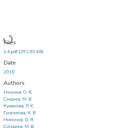
Loading...
Files
2.4.pdf
(291.99 KB)
Date
2016
Authors
Ніконов, О. Я.
Сіндєєв, М. В.
Кулакова, Л. Є.
Гусенкова, К. В.
Никонов, О. Я.
Синдеев, М. В.