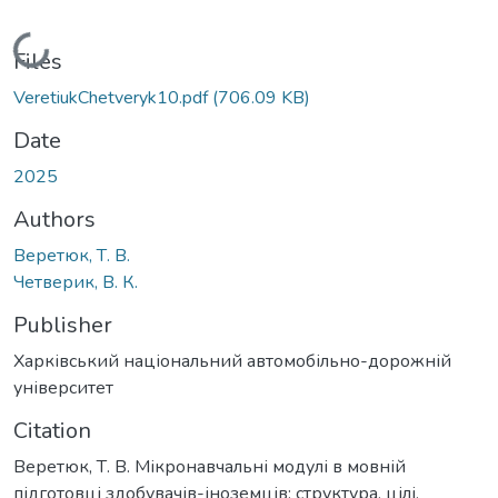
Loading...
Files
VeretiukChetveryk10.pdf
(706.09 KB)
Date
2025
Authors
Веретюк, Т. В.
Четверик, В. К.
Publisher
Харківський національний автомобільно-дорожній
університет
Citation
Веретюк, Т. В. Мікронавчальні модулі в мовній
підготовці здобувачів-іноземців: структура, цілі,