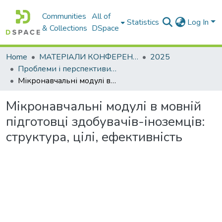
Communities
All of
Statistics
Log In
& Collections
DSpace
Home
МАТЕРІАЛИ КОНФЕРЕНЦІЙ
2025
Проблеми і перспективи мовної підготовки іноземних студентів у закладах вищої освіти
Мікронавчальні модулі в мовній підготовці здобувачів-іноземців: структура, цілі, ефективність
Мікронавчальні модулі в мовній
підготовці здобувачів-іноземців:
структура, цілі, ефективність