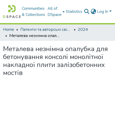
Communities
All of
Statistics
Log In
& Collections
DSpace
Home
Патенти та авторські свідоцтва
2024
Металева незнімна опалубка для бетонування консолі монолітної накладної плити залізобетонних мостів
Металева незнімна опалубка для
бетонування консолі монолітної
накладної плити залізобетонних
мостів