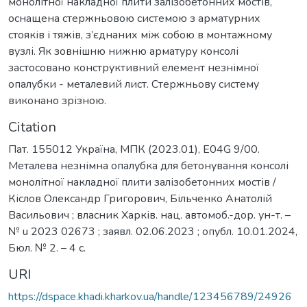
монолітної накладної плити залізобетонних мостів,
оснащена стержньовою системою з арматурних
стояків і тяжів, з’єднаних між собою в монтажному
вузлі. Як зовнішню нижню арматуру консолі
застосовано конструктивний елемент незнімної
опалубки - металевий лист. Стержньову систему
виконано зрізною.
Citation
Пат. 155012 Україна, МПК (2023.01), E04G 9/00.
Металева незнімна опалубка для бетонування консолі
монолітної накладної плити залізобетонних мостів /
Кіслов Олександр Григорович, Більченко Анатолій
Васильович ; власник Харків. нац. автомоб.-дор. ун-т. –
№ u 2023 02673 ; заявл. 02.06.2023 ; опубл. 10.01.2024,
Бюл. № 2. – 4 с.
URI
https://dspace.khadi.kharkov.ua/handle/123456789/24926