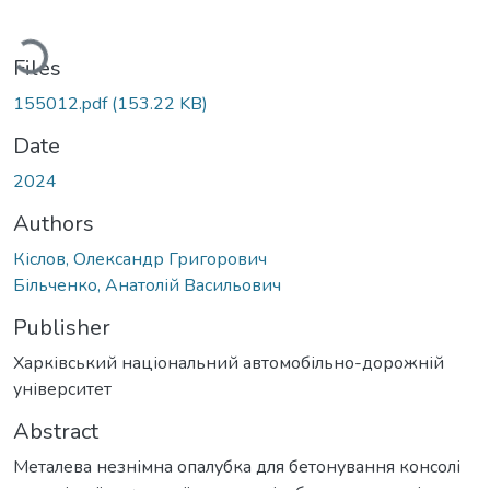
oading...
Files
155012.pdf
(153.22 KB)
Date
2024
Authors
Кіслов, Олександр Григорович
Більченко, Анатолій Васильович
Publisher
Харківський національний автомобільно-дорожній
університет
Abstract
Металева незнімна опалубка для бетонування консолі