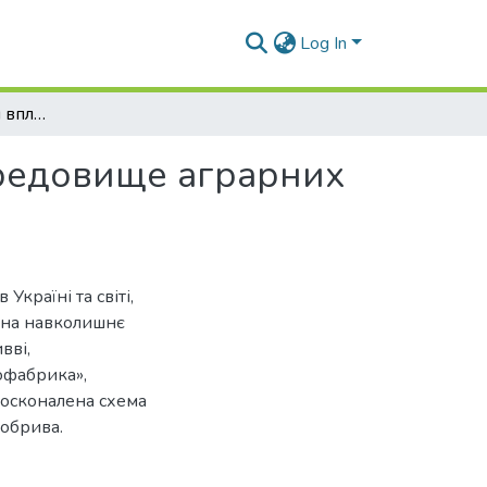
Log In
Способи зменшення впливу на навколишнє середовище аграрних підприємств (на прикладі птахофабрики)
редовище аграрних
Україні та світі,
а на навколишнє
вві,
офабрика»,
досконалена схема
обрива.