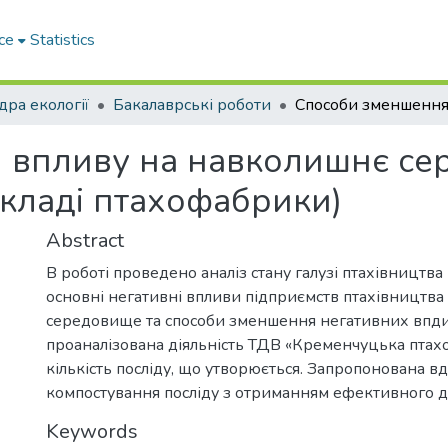
ce
Statistics
ра екології
Бакалаврські роботи
 впливу на навколишнє се
икладі птахофабрики)
Abstract
В роботі проведено аналіз стану галузі птахівництва в 
основні негативні впливи підприємств птахівництв
середовище та способи зменшення негативних впди
проаналізована діяльність ТДВ «Кременчуцька птах
кількість посліду, що утворюється. Запропонована в
компостування посліду з отриманням ефективного д
Keywords