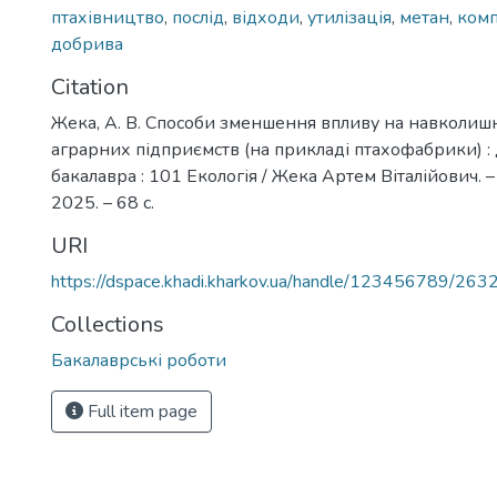
птахівництво
,
послід
,
відходи
,
утилізація
,
метан
,
комп
добрива
Citation
Жека, А. В. Способи зменшення впливу на навколи
аграрних підприємств (на прикладі птахофабрики) :
бакалавра : 101 Екологія / Жека Артем Віталійович. 
2025. – 68 с.
URI
https://dspace.khadi.kharkov.ua/handle/123456789/263
Collections
Бакалаврські роботи
Full item page