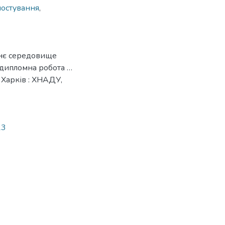
остування
,
шнє середовище
 дипломна робота …
– Харків : ХНАДУ,
23