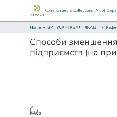
Communities & Collections
All of DSpa
Home
ВИПУСКНІ КВАЛІФІКАЦІЙНІ РОБОТИ
Кафед
Способи зменшення
підприємств (на пр
Loading...
Files