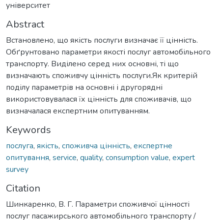
університет
Abstract
Встановлено, що якість послуги визначає її цінність.
Обґрунтовано параметри якості послуг автомобільного
транспорту. Виділено серед них основні, ті що
визначають споживчу цінність послуги.Як критерій
поділу параметрів на основні і другорядні
використовувалася їх цінність для споживачів, що
визначалася експертним опитуванням.
Keywords
послуга
,
якість
,
споживча цінність
,
експертне
опитування
,
service
,
quality
,
consumption value
,
expert
survey
Citation
Шинкаренко, В. Г. Параметри споживчої цінності
послуг пасажирського автомобільного транспорту /