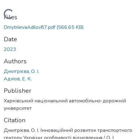
Loading...
Files
DmytriievaAdilov87.pdf
(566.65 KB)
Date
2023
Authors
Дмитрієва, О. І.
Аділов, Е. К.
Publisher
Харківський національний автомобільно-дорожній
університет
Citation
Дмитрієва, О. І. Інноваційний розвиток транспортного
сектору України: особливості відновлення / О. І.