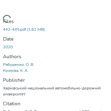
Loading...
Files
442-445.pdf
(1.82 MB)
Date
2020
Authors
Рябушенко, О. В.
Козлова, К. А.
Publisher
Харківський національний автомобільно-дорожній
університет
Citation