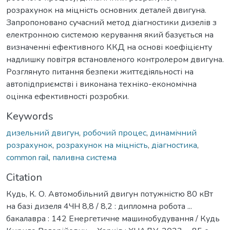
розрахунок на міцність основних деталей двигуна.
Запропоновано сучасний метод діагностики дизелів з
електронною системою керування який базується на
визначенні ефективного ККД на основі коефіцієнту
надлишку повітря встановленого контролером двигуна.
Розглянуто питання безпеки життєдіяльності на
автопідприємстві і виконана техніко-економічна
оцінка ефективності розробки.
Keywords
дизельний двигун
,
робочий процес
,
динамічний
розрахунок
,
розрахунок на міцність
,
діагностика
,
common rail
,
паливна система
Citation
Кудь, К. О. Автомобільний двигун потужністю 80 кВт
на базі дизеля 4ЧН 8,8 / 8,2 : дипломна робота ...
бакалавра : 142 Енергетичне машинобудування / Кудь