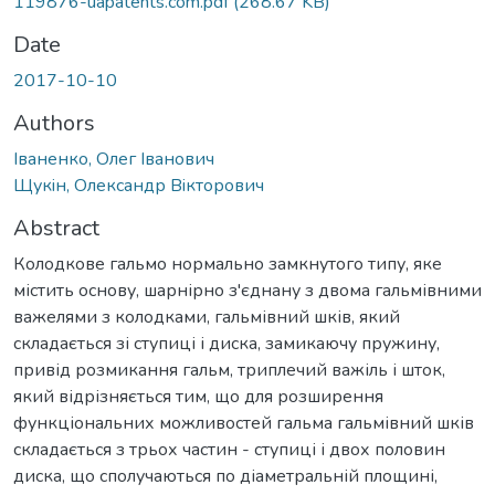
119876-uapatents.com.pdf
(268.67 KB)
Date
2017-10-10
Authors
Iваненко, Олег Iванович
Щукiн, Олександр Вiкторович
Abstract
Колодкове гальмо нормально замкнутого типу, яке
містить основу, шарнірно з'єднану з двома гальмівними
важелями з колодками, гальмівний шків, який
складається зі ступиці і диска, замикаючу пружину,
привід розмикання гальм, триплечий важіль і шток,
який відрізняється тим, що для розширення
функціональних можливостей гальма гальмівний шків
складається з трьох частин - ступиці і двох половин
диска, що сполучаються по діаметральній площині,