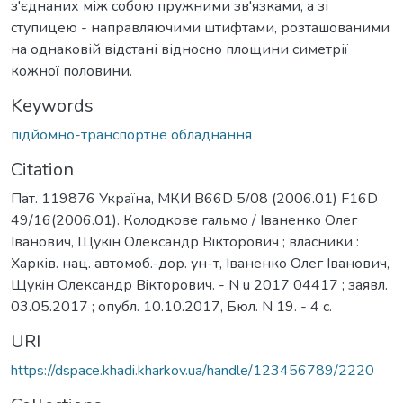
з'єднаних між собою пружними зв'язками, а зі
ступицею - направляючими штифтами, розташованими
на однаковій відстані відносно площини симетрії
кожної половини.
Keywords
пiдйомно-транспортне обладнання
Citation
Пат. 119876 Україна, МКИ B66D 5/08 (2006.01) F16D
49/16(2006.01). Колодкове гальмо / Iваненко Олег
Iванович, Щукiн Олександр Вiкторович ; власники :
Харків. нац. автомоб.-дор. ун-т, Iваненко Олег Iванович,
Щукiн Олександр Вiкторович. - N u 2017 04417 ; заявл.
03.05.2017 ; опубл. 10.10.2017, Бюл. N 19. - 4 с.
URI
https://dspace.khadi.kharkov.ua/handle/123456789/2220