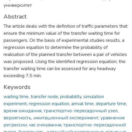
университет
Abstract
The article deals with the definition of traffic parameters that
ensure the minimum value of the transfer waiting time for
passengers. On the basis of experimental studies results, a
regression equation to determine the probability of
realisation of the planned transfer between a pair of vehicles
was proposed. Using the identified regression equation, the
transfer waiting time can be assessed for any headway
exceeding 7,5 min.
Keywords
waiting time
,
transfer node
,
probability
,
simulation
experiment
,
regression equation
,
arrival time
,
departure time
,
время ожидания
,
транспортно-пересадочный узел
,
вероятность
,
имитационный эксперимент
,
уравнение
регрессии
,
час очікування
,
транспортно-пересадочний
вузол
,
ймовірність
,
імітаційний експеримент
,
рівняння