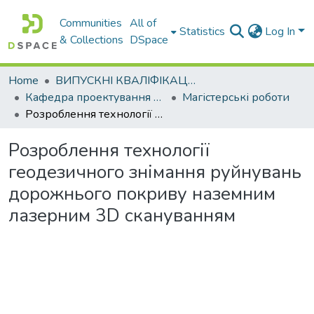
Communities
All of
Statistics
Log In
& Collections
DSpace
Home
ВИПУСКНІ КВАЛІФІКАЦІЙНІ РОБОТИ
Кафедра проектування доріг, геодезії і землеустрою
Магістерські роботи
Розроблення технології геодезичного знімання руйнувань дорожнього покриву наземним лазерним 3D скануванням
Розроблення технології
геодезичного знімання руйнувань
дорожнього покриву наземним
лазерним 3D скануванням