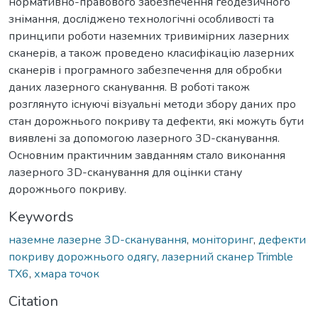
нормативно-правового забезпечення геодезичного
знімання, досліджено технологічні особливості та
принципи роботи наземних тривимірних лазерних
сканерів, а також проведено класифікацію лазерних
сканерів і програмного забезпечення для обробки
даних лазерного сканування. В роботі також
розглянуто існуючі візуальні методи збору даних про
стан дорожнього покриву та дефекти, які можуть бути
виявлені за допомогою лазерного 3D-сканування.
Основним практичним завданням стало виконання
лазерного 3D-сканування для оцінки стану
дорожнього покриву.
Keywords
наземне лазерне 3D-сканування
,
моніторинг
,
дефекти
покриву дорожнього одягу
,
лазерний сканер Trimble
TX6
,
хмара точок
Citation