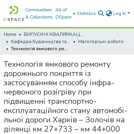
Communities
All of
Statistics
Log In
& Collections
DSpace
Home
ВИПУСКНІ КВАЛІФІКАЦІЙНІ РОБОТИ
Кафедра будiвництва та експлуатацiї автомобiльних дорiг
Магістерські роботи
Технологія ямкового ремонту дорожнього покриття із застосуванням способу інфра-червоного розігріву при підвищенні транспортно-експлуатаційного стану автомобі-льної дороги Харків – Золочів на ділянці км 27+733 – км 44+000
Технологія ямкового ремонту
дорожнього покриття із
застосуванням способу інфра-
червоного розігріву при
підвищенні транспортно-
експлуатаційного стану автомобі-
льної дороги Харків – Золочів на
ділянці км 27+733 – км 44+000