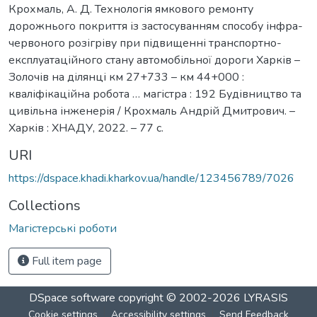
Крохмаль, А. Д. Технологія ямкового ремонту
дорожнього покриття із застосуванням способу інфра-
червоного розігріву при підвищенні транспортно-
експлуатаційного стану автомобільної дороги Харків –
Золочів на ділянці км 27+733 – км 44+000 :
кваліфікаційна робота … магістра : 192 Будівництво та
цивільна інженерія / Крохмаль Андрій Дмитрович. –
Харків : ХНАДУ, 2022. – 77 с.
URI
https://dspace.khadi.kharkov.ua/handle/123456789/7026
Collections
Магістерські роботи
Full item page
DSpace software
copyright © 2002-2026
LYRASIS
Cookie settings
Accessibility settings
Send Feedback