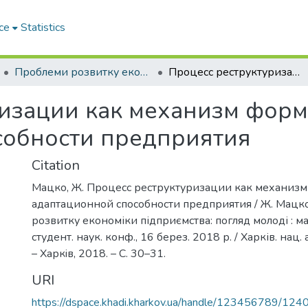
ce
Statistics
Проблеми розвитку економіки підприємства: погляд молоді
Процесс реструктуризации как механизм формирования адаптационной способности предприятия
ризации как механизм фор
собности предприятия
Citation
Мацко, Ж. Процесс реструктуризации как механиз
адаптационной способности предприятия / Ж. Мацко
розвитку економіки підприємства: погляд молоді : ма
студент. наук. конф., 16 берез. 2018 р. / Харків. нац. 
– Харкiв, 2018. – С. 30–31.
URI
https://dspace.khadi.kharkov.ua/handle/123456789/124