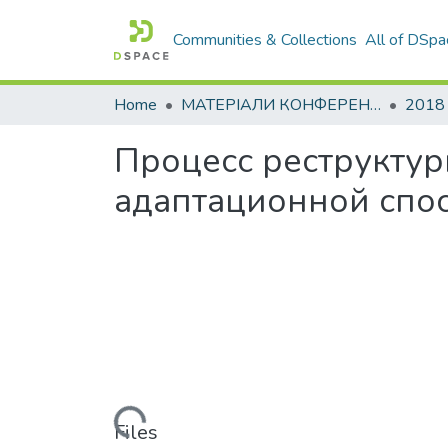
Communities & Collections
All of DSpa
Home
МАТЕРІАЛИ КОНФЕРЕНЦІЙ
2018
Процесс реструкту
адаптационной спо
Loading...
Files