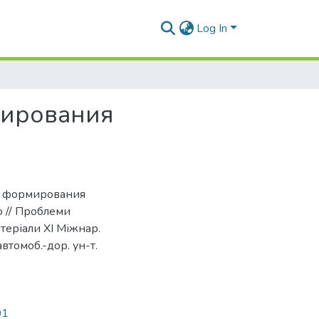
Log In
мирования
м формирования
 // Проблеми
теріали ХІ Міжнар.
автомоб.-дор. ун-т.
01