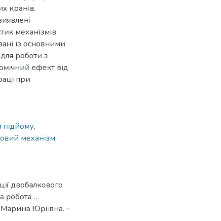
х кранів.
виявлені
тик механізмів
язані із основними
для роботи з
омічний ефект від
раці при
м підйому
,
овий механізм
,
ції двобалкового
а робота …
 Марина Юріївна. –