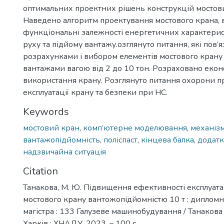
оптимальних проектних рішень конструкцій мостови
Наведено алгоритм проектування мостового крана, 
функціональні залежності енергетичних характерис
руху та підйому вантажу.озглянуто питання, які пов’
розрахунками і вибором елементів мостового крану 
вантажами вагою від 2 до 10 тон. Розраховано екон
використання крану. Розглянуто питання охорони п
експлуатації крану та безпеки при НС.
Keywords
мостовий кран
,
комп’ютерне моделювання
,
механіз
вантажопідйомність
,
поліспаст
,
кінцева балка
,
додатк
надзвичайна ситуація
Citation
Танакова, М. Ю. Підвищення ефективності експлуата
мостового крану вантожопідйомністю 10 т : дипломн
магістра : 133 Галузеве машинобудування / Танакова
Харків : ХНАДУ, 2023. – 100 с.