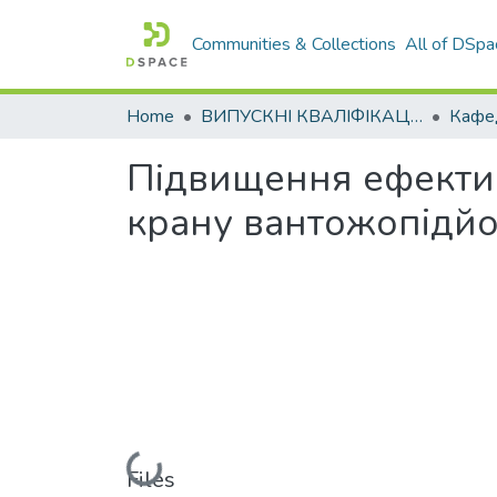
Communities & Collections
All of DSpa
Home
ВИПУСКНІ КВАЛІФІКАЦІЙНІ РОБОТИ
Підвищення ефектив
крану вантожопідйо
Loading...
Files