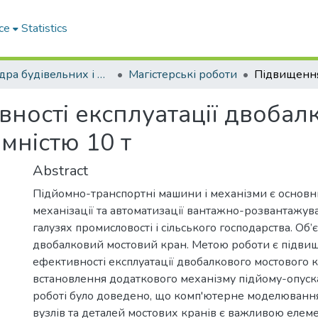
ce
Statistics
Кафедра будівельних і дорожніх машин
Магістерські роботи
ності експлуатації двобал
мністю 10 т
Abstract
Підйомно-транспортні машини і механізми є основ
механізації та автоматизації вантажно-розвантажува
галузях промисловості і сільського господарства. Об’
двобалковий мостовий кран. Метою роботи є підви
ефективності експлуатації двобалкового мостового 
встановлення додаткового механізму підйому-опуск
роботі було доведено, що комп'ютерне моделювання
вузлів та деталей мостових кранів є важливою еле