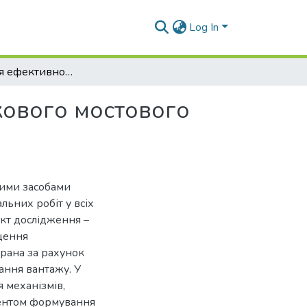
Log In
Підвищення ефективності експлуатації двобалкового мостового крану вантожопідйомністю 10 т
кового мостового
ними засобами
льних робіт у всіх
єкт дослідження –
щення
крана за рахунок
ання вантажу. У
 механізмів,
ментом формування