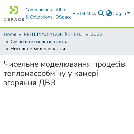
Communities
All of
Statistics
Log In
& Collections
DSpace
Home
МАТЕРІАЛИ КОНФЕРЕНЦІЙ
2022
Сучасні технології в автомобілебудуванні, транспорті та при підготовці фахівців
Чисельне моделювання процесів тепломасообміну у камері згоряння ДВЗ
Чисельне моделювання процесів
тепломасообміну у камері
згоряння ДВЗ