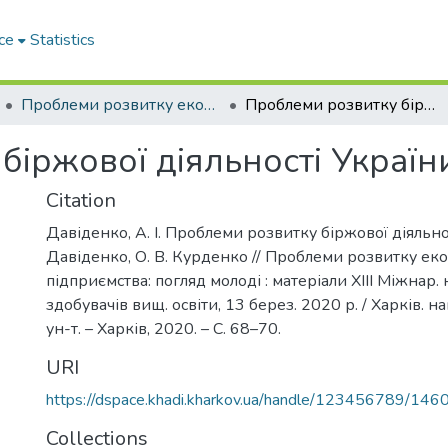
ce
Statistics
Проблеми розвитку економіки підприємства: погляд молоді
Проблеми розвитку біржової діяльності України
біржової діяльності Україн
Citation
Давіденко, А. І. Проблеми розвитку біржової діяльност
Давіденко, О. В. Курденко // Проблеми розвитку ек
підприємства: погляд молоді : матеріали XIII Міжнар. 
здобувачів вищ. освіти, 13 берез. 2020 р. / Харків. на
ун-т. – Харків, 2020. – С. 68–70.
URI
https://dspace.khadi.kharkov.ua/handle/123456789/146
Collections