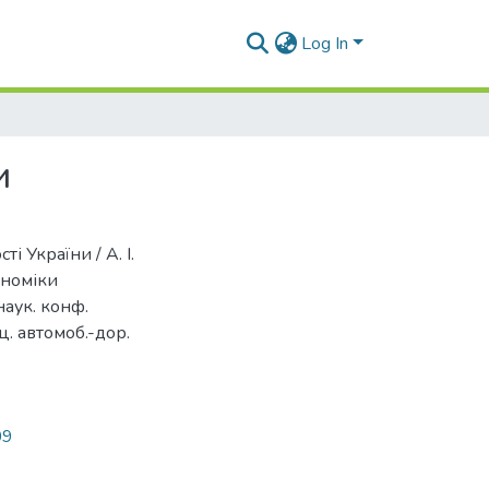
Log In
и
і України / А. І.
ономіки
наук. конф.
ц. автомоб.-дор.
09