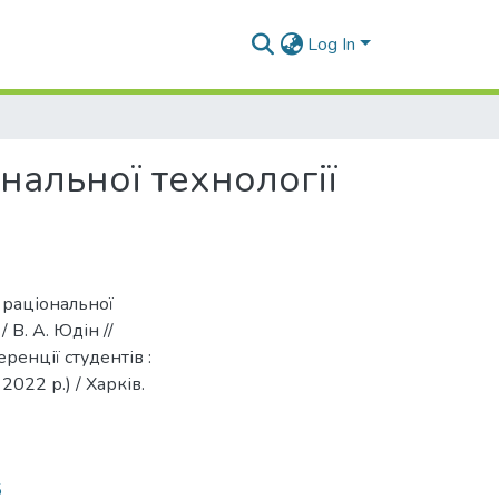
Log In
нальної технології
 раціональної
 В. А. Юдін //
ренції студентів :
2022 р.) / Харків.
5