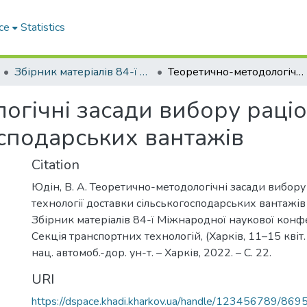
ce
Statistics
Збірник матеріалів 84-ї Міжнародної наукової конференції студентів. Секція транспортних технологій
Теоретично-методологічні засади вибору раціональної технології доставки сільськогосподарських вантажів
гічні засади вибору раціо
осподарських вантажів
Citation
Юдін, В. А. Теоретично-методологічні засади вибору
технології доставки сільськогосподарських вантажів /
Збірник матеріалів 84-ї Міжнародної наукової конфе
Секція транспортних технологій, (Харків, 11–15 квіт. 
нац. автомоб.-дор. ун-т. – Харків, 2022. – С. 22.
URI
https://dspace.khadi.kharkov.ua/handle/123456789/869