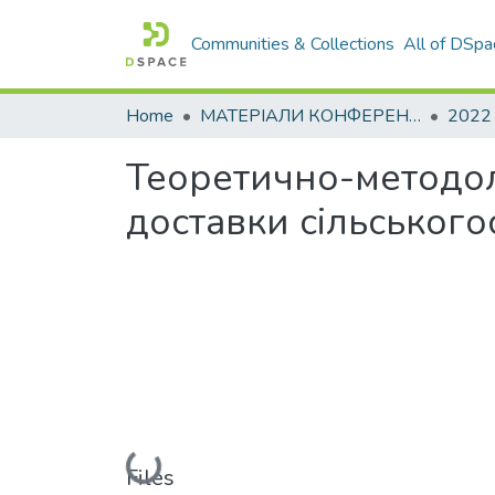
Communities & Collections
All of DSpa
Home
МАТЕРІАЛИ КОНФЕРЕНЦІЙ
2022
Теоретично-методоло
доставки сільськог
Loading...
Files