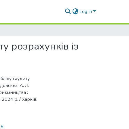
Log In
ту розрахунків із
бліку і аудиту
довська, А. Л.
риємництва :
 2024 р. / Харків.
25