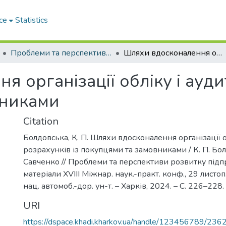
ce
Statistics
Проблеми та перспективи розвитку підприємництва
Шляхи вдосконалення організації обліку і аудиту розрахунків із покупцями та замовниками
 організації обліку і ауди
вниками
Citation
Болдовська, К. П. Шляхи вдосконалення організації о
розрахунків із покупцями та замовниками / К. П. Бол
Савченко // Проблеми та перспективи розвитку підп
матеріали ХVІІI Міжнар. наук.-практ. конф., 29 листоп.
нац. автомоб.-дор. ун-т. – Харків, 2024. – С. 226–228.
URI
https://dspace.khadi.kharkov.ua/handle/123456789/236