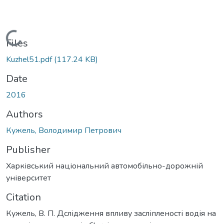
Loading...
Files
Kuzhel51.pdf
(117.24 KB)
Date
2016
Authors
Кужель, Володимир Петрович
Publisher
Харківський національний автомобільно-дорожній
університет
Citation
Кужель, В. П. Дслідження впливу засліпленості водія на