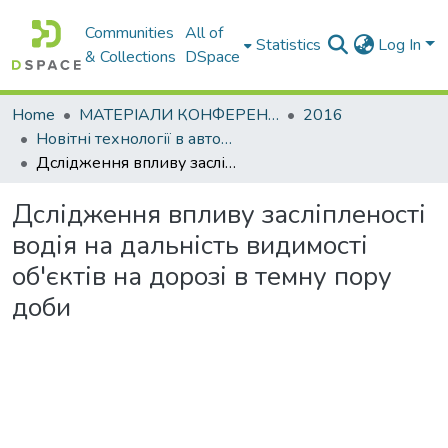
Communities
All of
Statistics
Log In
& Collections
DSpace
Home
МАТЕРІАЛИ КОНФЕРЕНЦІЙ
2016
Новітні технології в автомобілебудуванні, транспорті і при підготовки фахівців
Дслідження впливу засліпленості водія на дальність видимості об'єктів на дорозі в темну пору доби
Дслідження впливу засліпленості
водія на дальність видимості
об'єктів на дорозі в темну пору
доби