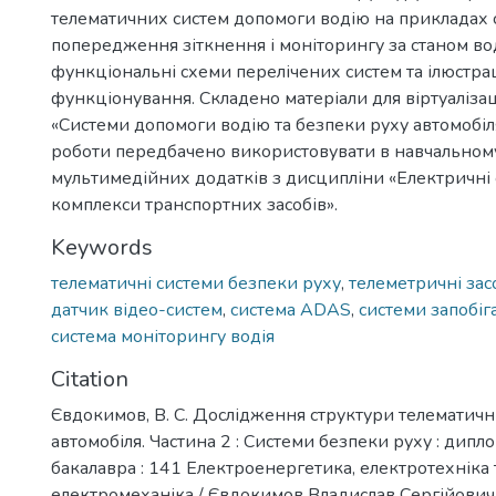
телематичних систем допомоги водію на прикладах 
попередження зіткнення і моніторингу за станом во
функціональні схеми перелічених систем та ілюстраці
функціонування. Складено матеріали для віртуалізац
«Системи допомоги водію та безпеки руху автомобіл
роботи передбачено використовувати в навчальному 
мультимедійних додатків з дисципліни «Електричні 
комплекси транспортних засобів».
Keywords
телематичні системи безпеки руху
,
телеметричні зас
датчик відео-систем
,
система ADAS
,
системи запобіг
система моніторингу водія
Citation
Євдокимов, В. С. Дослідження структури телематичн
автомобіля. Частина 2 : Системи безпеки руху : дипл
бакалавра : 141 Електроенергетика, електротехніка 
електромеханіка / Євдокимов Владислав Сергійович.