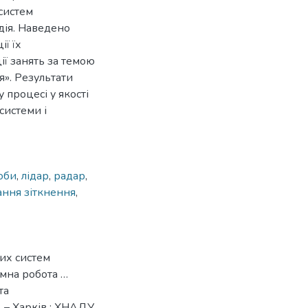
систем
дія. Наведено
ї їх
ії занять за темою
я». Результати
процесі у якості
системи і
оби
,
лідар
,
радар
,
ання зіткнення
,
их систем
омна робота …
та
 – Харків : ХНАДУ,