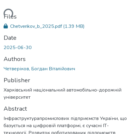
ding...
Files
Chetverikov_b_2025.pdf
(1.39 MB)
Date
2025-06-30
Authors
Четверіков, Богдан Віталійович
Publisher
Харківський національний автомобільно-дорожній
університет
Abstract
Інфраструктурапромислових підприємств України, що
базується на цифровій платформі, є сучасні ІТ-
технології. Розвиток роботизованих підприємств