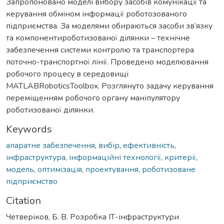
Запропоновано моделі вибору засобів комунікації та
керування обміном інформації роботозованого
підприємства. За моделями обираються засоби зв’язку
та компонентироботизованої ділянки – технічне
забезпечення системи контролю та транспортера
поточно-транспортної лінії. Проведено моделювання
робочого процесу в середовищі
MATLABRoboticsToolbox. Розглянуто задачу керування
переміщенням робочого органу маніпулятору
роботизованої ділянки.
Keywords
апаратне забезпечення
,
вибір
,
ефективність
,
інфраструктура
,
інформаційні технології
,
критерії
,
модель
,
оптимізація
,
проектування
,
роботизоване
підприємство
Citation
Четверіков, Б. В. Розробка ІТ-інфраструктури