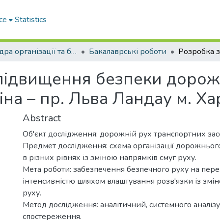
ce
Statistics
Кафедра організації та безпеки дорожнього руху
Бакалаврські роботи
 підвищення безпеки дорож
іна – пр. Льва Ландау м. Ха
Abstract
Об'єкт дослідження: дорожній рух транспортних засо
Предмет дослідження: схема організації дорожнього
в різних рівнях із зміною напрямків смуг руху.
Мета роботи: забезпечення безпечного руху на пере
інтенсивністю шляхом влаштування розв'язки із змі
руху.
Метод дослідження: аналітичний, системного аналізу
спостереження.