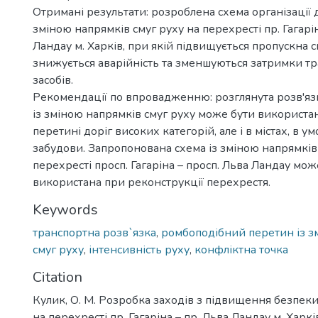
Отримані результати: розроблена схема організації 
зміною напрямків смуг руху на перехресті пр. Гагарін
Ландау м. Харків, при якій підвищується пропускна 
знижується аварійність та зменшуються затримки т
засобів.
Рекомендації по впровадженню: розглянута розв'язк
із зміною напрямків смуг руху може бути використан
перетині доріг високих категорій, але і в містах, в у
забудови. Запропонована схема із зміною напрямків
перехресті просп. Гагаріна – просп. Льва Ландау мож
використана при реконструкції перехрестя.
Keywords
транспортна розв`язка
,
ромбоподібний перетин із з
смуг руху
,
інтенсивність руху
,
конфліктна точка
Citation
Кулик, О. М. Розробка заходів з підвищення безпек
на перехресті пр. Гагаріна – пр. Льва Ландау м. Харкі