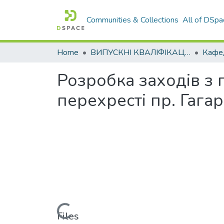
Communities & Collections
All of DSpa
Home
ВИПУСКНІ КВАЛІФІКАЦІЙНІ РОБОТИ
Розробка заходів з
перехресті пр. Гагар
Loading...
Files