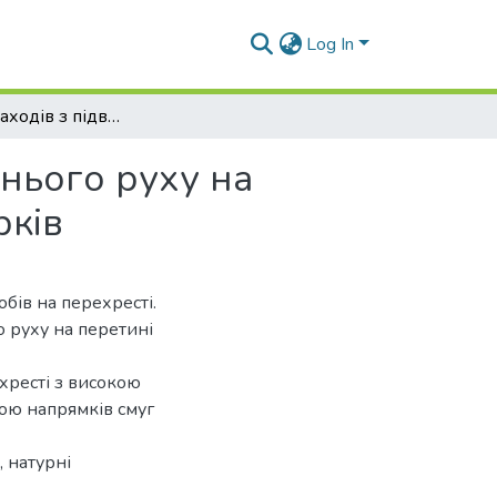
Log In
Розробка заходів з підвищення безпеки дорожнього руху на перехресті пр. Гагаріна – пр. Льва Ландау м. Харків
нього руху на
рків
бів на перехресті.
 руху на перетині
хресті з високою
ною напрямків смуг
, натурні