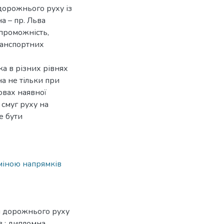
дорожнього руху із
а – пр. Льва
спроможність,
ранспортних
а в різних рівнях
а не тільки при
мовах наявної
 смуг руху на
е бути
міною напрямків
и дорожнього руху
в : дипломна