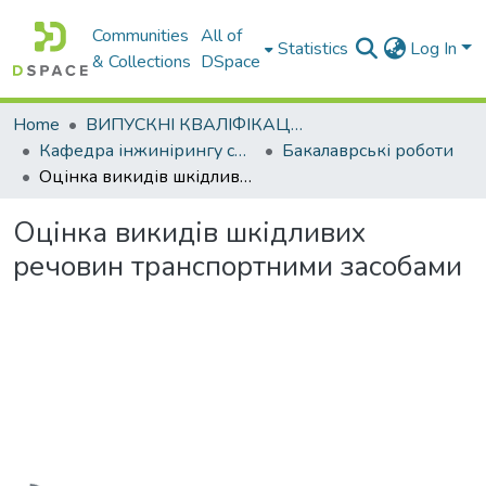
Communities
All of
Statistics
Log In
& Collections
DSpace
Home
ВИПУСКНІ КВАЛІФІКАЦІЙНІ РОБОТИ
Кафедра інжинірингу систем автомобільного транспорту
Бакалаврські роботи
Оцінка викидів шкідливих речовин транспортними засобами
Оцінка викидів шкідливих
речовин транспортними засобами
Loading...