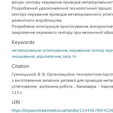
ресурс сектору керування приводів металорізальног
Розроблений удосконалений технологічний процес
сектору керування приводів металорізального устат
ремонтного виробництва.
Розроблена конструкція пристосування, використов
закріплення кермового сектору при механічній обро
Keywords
металорізальне устаткування
,
керування
,
сектор кер
зношування
,
відновлення
,
сапр тп
Citation
Гумницький, В. В. Організаційно-технологічна підг
з виготовлення запасних деталей для приводів мета
устаткування : дипломна робота ... бакалавра. – Харкі
113 с.
URI
https://dspace.khadi.kharkov.ua/handle/123456789/423