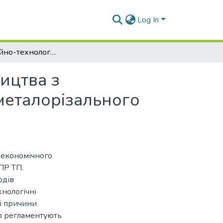
Log In
Організаційно-технологічна підготовка виробництва з виготовлення запасних деталей для приводів металорізального устаткування
ицтва з
металорізального
-економічного
ПР ТП.
одів
хнологічні
ні причини
о регламентують