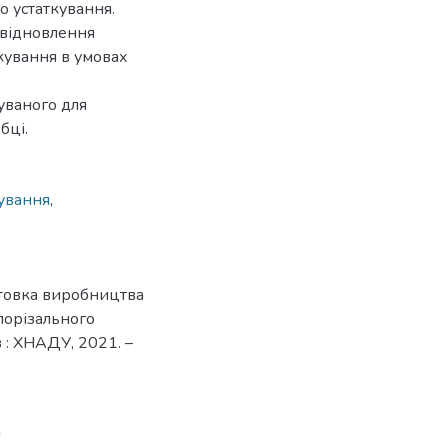
о устаткування.
 відновлення
кування в умовах
уваного для
бці.
ування
,
отовка виробництва
лорізального
в : ХНАДУ, 2021. –
6