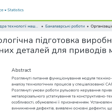
ce
Statistics
Кафедра технології машинобудування та ремонту машин
Бакалаврські роботи
ологічна підготовка виробн
них деталей для приводів 
Abstract
Розглянуті питання функціонування модуля техніко
аналізу технологічних процесів у спеціалізованої СА
Розглянуті умови роботи рульового керування прив
металорізального устаткування та конструктивно-те
особливості, обумовлені її призначенням. Установле
виникнення дефектів, виявлені основні дефекти, щ