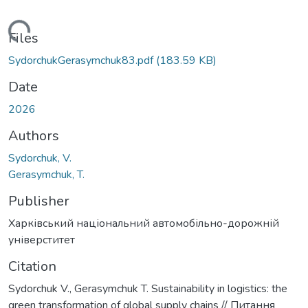
Loading...
Files
SydorchukGerasymchuk83.pdf
(183.59 KB)
Date
2026
Authors
Sydorchuk, V.
Gerasymchuk, T.
Publisher
Харківський національний автомобільно-дорожній
універститет
Citation
Sydorchuk V., Gerasymchuk T. Sustainability in logistics: the
green transformation of global supply chains // Питання