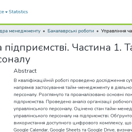
ce
Statistics
дра менеджменту
Бакалаврські роботи
а підприємстві. Частина 1.
соналу
Abstract
В кваліфікаційній роботі проведено дослідження сутн
напрямів застосування тайм-менеджменту в діяльнос
персоналу. Розглянуто та проаналізовано основні по
підприємства. Проведено аналіз організації робочог
управлінського персоналу. Оцінено стан тайм-мене
управлінського персоналу на підприємстві. Обґрунто
використання доступного цифрового комплексу, що п
Google Calendar, Google Sheets та Google Drive, визна