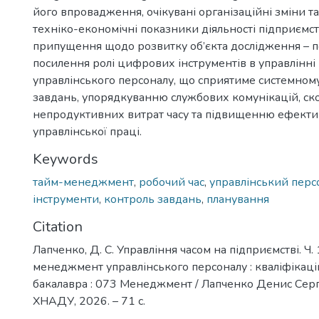
його впровадження, очікувані організаційні зміни та
техніко-економічні показники діяльності підприємст
припущення щодо розвитку об’єкта дослідження – 
посилення ролі цифрових інструментів в управлінні
управлінського персоналу, що сприятиме системно
завдань, упорядкуванню службових комунікацій, с
непродуктивних витрат часу та підвищенню ефекти
управлінської праці.
Keywords
тайм-менеджмент
,
робочий час
,
управлінський перс
інструменти
,
контроль завдань
,
планування
Citation
Лапченко, Д. С. Управління часом на підприємстві. Ч. 
менеджмент управлінського персоналу : кваліфікаційн
бакалавра : 073 Менеджмент / Лапченко Денис Сергій
ХНАДУ, 2026. – 71 с.