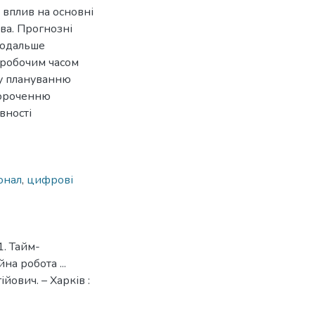
 вплив на основні
ва. Прогнозні
подальше
 робочим часом
му плануванню
короченню
вності
онал
,
цифрові
1. Тайм-
а робота ...
ович. – Харків :