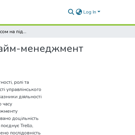
Log In
Управління часом на підприємстві. Частина 1. Тайм-менеджмент управлінського персоналу
 Тайм-менеджмент
ості, ролі та
ті управлінського
казники діяльності
о часу
джменту
вано доцільність
оєднує Trello,
чено послідовність