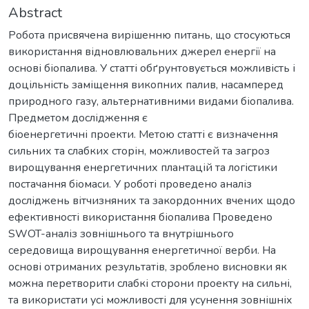
Abstract
Робота присвячена вирішенню питань, що стосуються
використання відновлювальних джерел енергії на
основі біопалива. У статті обґрунтовується можливість і
доцільність заміщення викопних палив, насамперед
природного газу, альтернативними видами біопалива.
Предметом дослідження є
біоенергетичні проекти. Метою статті є визначення
сильних та слабких сторін, можливостей та загроз
вирощування енергетичних плантацій та логістики
постачання біомаси. У роботі проведено аналіз
досліджень вітчизняних та закордонних вчених щодо
ефективності використання біопалива Проведено
SWOT-аналіз зовнішнього та внутрішнього
середовища вирощування енергетичної верби. На
основі отриманих результатів, зроблено висновки як
можна перетворити слабкі сторони проекту на сильні,
та використати усі можливості для усунення зовнішніх