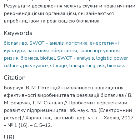
Результати дослідження можуть служити практичними
рекомендаціями організаціям, які займаються
виробництвом та реалізацією біопалива.
Keywords
біопаливо
,
SWOT – аналіз
,
логістика
,
енергетичні
культури
,
заготівля
,
зберігання
,
транспортування
,
ризик
,
біомаса
,
biofuel
,
SWOT - analysis
,
logistic
,
power
cultures
,
purveyance
,
storage
,
transporting
,
risk
,
biomass
Citation
Боярчук, В. М. Потенційні можливості підвищення
ефективності виробництва та реалізації біопалива / В.
М. Боярчук, Т. М. Станько // Проблеми і перспективи
розвитку підприємництва : зб. наук. пр. [Електронний
ресурс] / Харків. нац. автомоб.-дор. ун-т. – Харкiв, 2017.
– № 1 (16). – С. 5–12.
URI