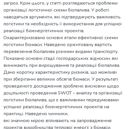
загроз. Крім цього, у статті розглядаються проблеми
організації логістичної схеми біопалива. У роботі
наводяться аргументи, які підтверджують важливість
логістики та необхідність її використання для успішної
реалізації біоенергетичних проектів.
Охарактеризовано основні етапи ефективної схеми
логістики біомаси. Наведено орієнтовану вартість
перевезення біопалива різними видами транспорту.
Показано основні стадії господарських відносин, які
виникають при вирощування та реалізації біопалива.
Дано коротку характеристику ризиків, що можливі
при зберіганні великих обсягів біомаси. У результаті
проведеного дослідження зроблено висновки щодо
доцільності проведення SWOT – аналізу та організації
логістики біопалива, що є важливими передумовами
успішної реалізації біоенергетичних проектів на
практиці. Наведено чинники,
які значною мірою впливають на запровадження
проектів виробництва теплової енергії з біомаси.