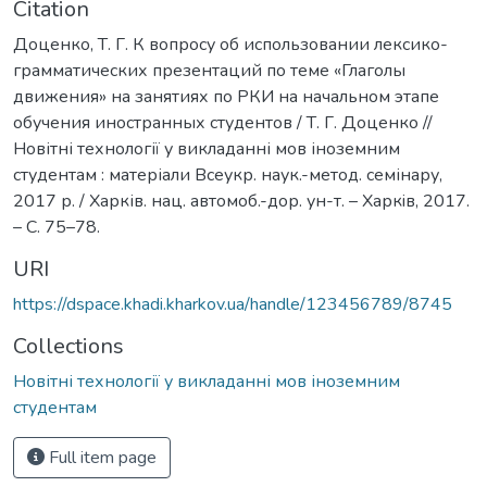
Citation
Доценко, Т. Г. К вопросу об использовании лексико-
грамматических презентаций по теме «Глаголы
движения» на занятиях по РКИ на начальном этапе
обучения иностранных студентов / Т. Г. Доценко //
Новітні технології у викладанні мов іноземним
студентам : матеріали Всеукр. наук.-метод. семінару,
2017 р. / Харків. нац. автомоб.-дор. ун-т. – Харкiв, 2017.
– С. 75–78.
URI
https://dspace.khadi.kharkov.ua/handle/123456789/8745
Collections
Новітні технології у викладанні мов іноземним
студентам
Full item page