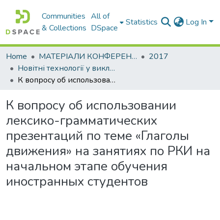
Communities
All of
Statistics
Log In
& Collections
DSpace
Home
МАТЕРІАЛИ КОНФЕРЕНЦІЙ
2017
Новітні технології у викладанні мов іноземним студентам
К вопросу об использовании лексико-грамматических презентаций по теме «Глаголы движения» на занятиях по РКИ на начальном этапе обучения иностранных студентов
К вопросу об использовании
лексико-грамматических
презентаций по теме «Глаголы
движения» на занятиях по РКИ на
начальном этапе обучения
иностранных студентов