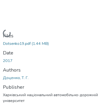
Loading...
Files
Dotsenko19.pdf
(1.44 MB)
Date
2017
Authors
Доценко, Т. Г.
Publisher
Харківський національний автомобільно-дорожній
університет