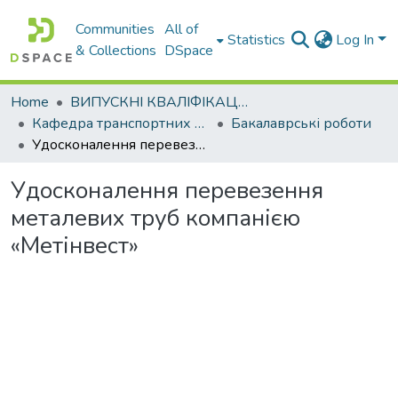
Communities
All of
Statistics
Log In
& Collections
DSpace
Home
ВИПУСКНІ КВАЛІФІКАЦІЙНІ РОБОТИ
Кафедра транспортних технологій
Бакалаврські роботи
Удосконалення перевезення металевих труб компанією «Метінвест»
Удосконалення перевезення
металевих труб компанією
«Метінвест»