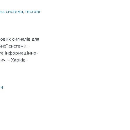
на система
,
тестові
ових сигналів для
ої системи :
я та інформаційно-
ч. – Харків :
44