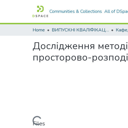
Communities & Collections
All of DSpa
Home
ВИПУСКНІ КВАЛІФІКАЦІЙНІ РОБОТИ
Дослідження методі
просторово-розподі
Loading...
Files