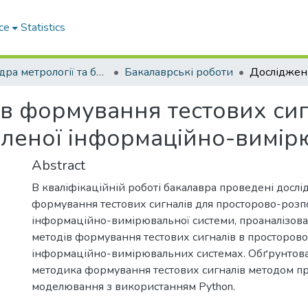
ce
Statistics
Кафедра метрології та безпеки життєдіяльності
Бакалаврські роботи
в формування тестових сиг
леної інформаційно-вимірю
Abstract
В кваліфікаційній роботі бакалавра проведені досл
формування тестових сигналів для просторово-розп
інформаційно-вимірювальної системи, проаналізова
методів формування тестових сигналів в просторов
інформаційно-вимірювальних системах. Обґрунтова
методика формування тестових сигналів методом п
моделювання з використанням Python.