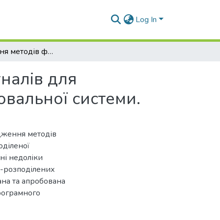
Log In
Дослідження методів формування тестових сигналів для просторово-розподіленої інформаційно-вимірювальної системи.
налів для
вальної системи.
ідження методів
оділеної
ні недоліки
о-розподілених
на та апробована
рограмного