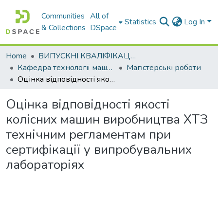
Communities
All of
Statistics
Log In
& Collections
DSpace
Home
ВИПУСКНІ КВАЛІФІКАЦІЙНІ РОБОТИ
Кафедра технології машинобудування та ремонту машин
Магістерські роботи
Оцінка відповідності якості колісних машин виробництва ХТЗ технічним регламентам при сертифікації у випробувальних лабораторіях
Оцінка відповідності якості
колісних машин виробництва ХТЗ
технічним регламентам при
сертифікації у випробувальних
лабораторіях