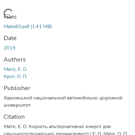
Loading...
Files
Matis60.pdf
(1.41 MB)
Date
2019
Authors
Матіс, Є. О.
Крот, О. П.
Publisher
Харківський національний автомобільно-дорожній
університет
Citation
Матіс, Є. О. Користь альтернативної енергії для
сільськогосподарської промисловості / Є. О. Матіс, О. П.