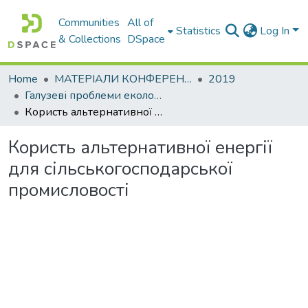
Communities
All of
Statistics
Log In
& Collections
DSpace
Home
МАТЕРІАЛИ КОНФЕРЕНЦІЙ
2019
Галузеві прoблеми екoлoгічнoї безпеки
Користь альтернативної енергії для сільськогосподарської промисловості
Користь альтернативної енергії
для сільськогосподарської
промисловості