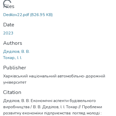
Loading...
Files
Dedilov22.pdf
(826.95 KB)
Date
2023
Authors
Деділов, В. В.
Токар., І. І.
Publisher
Харківський національний автомобільно-дорожній
університет
Citation
Деділов, В. В. Економічні аспекти будівельного
виробництва / В. В. Деділов, І. І. Токар // Проблеми
розвитку економіки підприємства: погляд молоді :