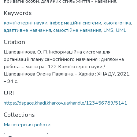
приватні особи, для яких стиль життя - навчання.
Keywords
комп’ютерні науки
,
інформаційні системи
,
хьютагогіка
,
адаптивне навчання
,
самостійне навчання
,
LMS
,
UML
Citation
Шапошнікова, О. П. Інформаційна система для
організації плану самостійного навчання : дипломна
робота … магістра : 122 Комп’ютерні науки /
Шапошнікова Олена Павлівна. – Харків : ХНАДУ, 2021.
– 94 с.
URI
https://dspace.khadi.kharkov.ua/handle/123456789/5141
Collections
Магістерські роботи