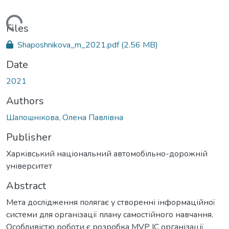
Loading...
Files
Shaposhnikova_m_2021.pdf
(2.56 MB)
Date
2021
Authors
Шапошнікова, Олена Павлівна
Publisher
Харківський національний автомобільно-дорожній
університет
Abstract
Мета дослідження полягає у створенні інформаційної
системи для організації плану самостійного навчання.
Особливістю роботи є розробка MVP ІС організації