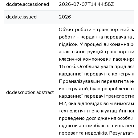
dc.date.accessioned
2026-07-07T14:44:58Z
dc.date.issued
2026
Об'єкт роботи – транспортний зас
роботи – карданна передача та 
підвісок. У процесі виконання ро
аналіз конструкцій транспортних 
класичної компоновки пасажиром
15 осіб. Особлива увага приділяла
карданної передачі та конструкції
Проаналізувавши переваги та нед
конструкцій, було розроблено ск
dc.description.abstract
карданної передачі транспортного
М2, яка відповідає всім вимогам, 
технологічні і експлуатаційні пок
проведено дослідження особлив
підвісок автомобілів із визначен
переваг та недоліків. Результати 