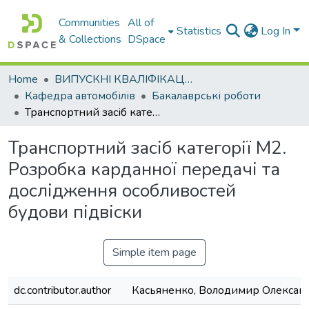
Communities
All of
Statistics
Log In
& Collections
DSpace
Home
ВИПУСКНІ КВАЛІФІКАЦІЙНІ РОБОТИ
Кафедра автомобілів
Бакалаврські роботи
Транспортний засіб категорії М2. Розробка карданної передачі та дослідження особливостей будови підвіски
Транспортний засіб категорії М2.
Розробка карданної передачі та
дослідження особливостей
будови підвіски
Simple item page
dc.contributor.author
Касьяненко, Володимир Олексан