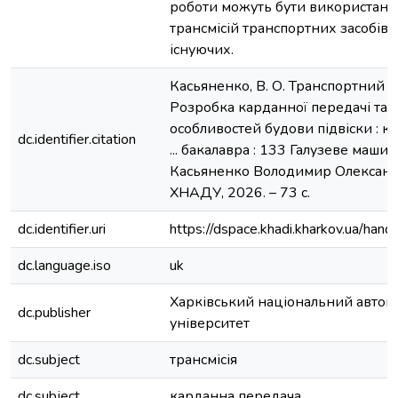
роботи можуть бути використані 
трансмісій транспортних засобів 
існуючих.
Касьяненко, В. О. Транспортний за
Розробка карданної передачі та 
особливостей будови підвіски : к
dc.identifier.citation
... бакалавра : 133 Галузеве маши
Касьяненко Володимир Олександро
ХНАДУ, 2026. – 73 с.
dc.identifier.uri
https://dspace.khadi.kharkov.ua/h
dc.language.iso
uk
Харківський національний автом
dc.publisher
університет
dc.subject
трансмісія
dc.subject
карданна передача