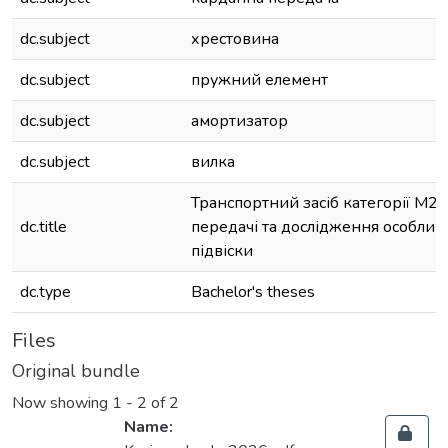
dc.subject
хрестовина
dc.subject
пружний елемент
dc.subject
амортизатор
dc.subject
вилка
Транспортний засіб категорії М2.
dc.title
передачі та дослідження особлив
підвіски
dc.type
Bachelor's theses
Files
Original bundle
Now showing
1 - 2 of 2
Name: