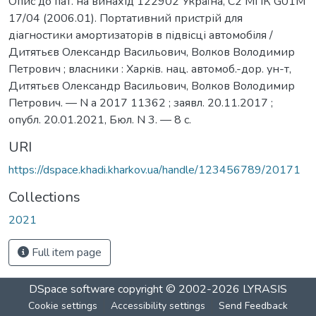
Опис до пат. на винахід 122902 Україна, С2 МПК G01M
17/04 (2006.01). Портативний пристрій для
діагностики амортизаторів в підвісці автомобіля /
Дитятьєв Олександр Васильович, Волков Володимир
Петрович ; власники : Харкiв. нац. автомоб.-дор. ун-т,
Дитятьєв Олександр Васильович, Волков Володимир
Петрович. — N a 2017 11362 ; заявл. 20.11.2017 ;
опубл. 20.01.2021, Бюл. N 3. — 8 с.
URI
https://dspace.khadi.kharkov.ua/handle/123456789/20171
Collections
2021
Full item page
DSpace software
copyright © 2002-2026
LYRASIS
Cookie settings
Accessibility settings
Send Feedback