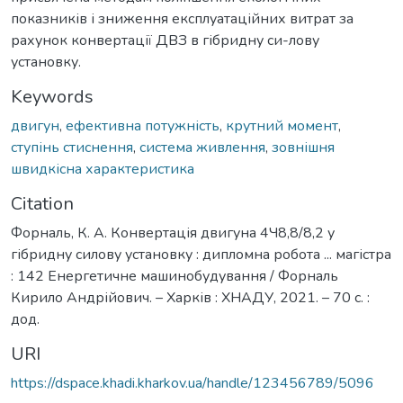
показників і зниження експлуатаційних витрат за
рахунок конвертації ДВЗ в гібридну си-лову
установку.
Keywords
двигун
,
ефективна потужність
,
крутний момент
,
ступінь стиснення
,
система живлення
,
зовнішня
швидкісна характеристика
Citation
Форналь, К. А. Конвертація двигуна 4Ч8,8/8,2 у
гібридну силову установку : дипломна робота ... магістра
: 142 Енергетичне машинобудування / Форналь
Кирило Андрійович. – Харків : ХНАДУ, 2021. – 70 с. :
дод.
URI
https://dspace.khadi.kharkov.ua/handle/123456789/5096