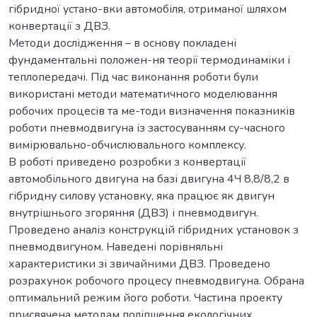
гібридної устано-вки автомобіля, отриманої шляхом
конвертації з ДВЗ.
Методи дослідження – в основу покладені
фундаментальні положен-ня теорії термодинаміки і
теплопередачі. Під час виконання роботи були
використані методи математичного моделювання
робочих процесів та ме-тоди визначення показників
роботи пневмодвигуна із застосуванням су-часного
вимірювально-обчислювального комплексу.
В роботі приведено розробки з конвертації
автомобільного двигуна на базі двигуна 4Ч 8,8/8,2 в
гібридну силову установку, яка працює як двигун
внутрішнього згоряння (ДВЗ) і пневмодвигун.
Проведено аналіз конструкцій гібридних установок з
пневмодвигуном. Наведені порівняльні
характеристики зі звичайними ДВЗ. Проведено
розрахунок робочого процесу пневмодвигуна. Обрана
оптимальний режим його роботи. Частина проекту
присвячена методам поліпшення екологічних