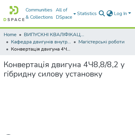
Communities
All of
Statistics
Log In
& Collections
DSpace
Home
ВИПУСКНІ КВАЛІФІКАЦІЙНІ РОБОТИ
Кафедра двигунів внутрішнього згоряння
Магістерські роботи
Конвертація двигуна 4Ч8,8/8,2 у гібридну силову установку
Конвертація двигуна 4Ч8,8/8,2 у
гібридну силову установку