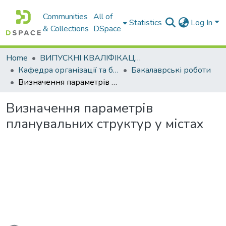
Communities
All of
Statistics
Log In
& Collections
DSpace
Home
ВИПУСКНІ КВАЛІФІКАЦІЙНІ РОБОТИ
Кафедра організації та безпеки дорожнього руху
Бакалаврські роботи
Визначення параметрів планувальних структур у містах
Визначення параметрів
планувальних структур у містах
ading...