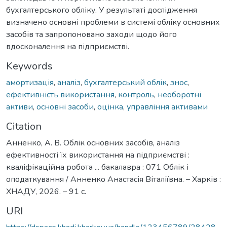
бухгалтерського обліку. У результаті дослідження
визначено основні проблеми в системі обліку основних
засобів та запропоновано заходи щодо його
вдосконалення на підприємстві.
Keywords
амортизація
,
аналіз
,
бухгалтерський облік
,
знос
,
ефективність використання
,
контроль
,
необоротні
активи
,
основні засоби
,
оцінка
,
управління активами
Citation
Анненко, А. В. Облік основних засобів, аналіз
ефективності їх використання на підприємстві :
кваліфікаційна робота ... бакалавра : 071 Облік і
оподаткування / Анненко Анастасія Віталіївна. – Харків :
ХНАДУ, 2026. – 91 с.
URI