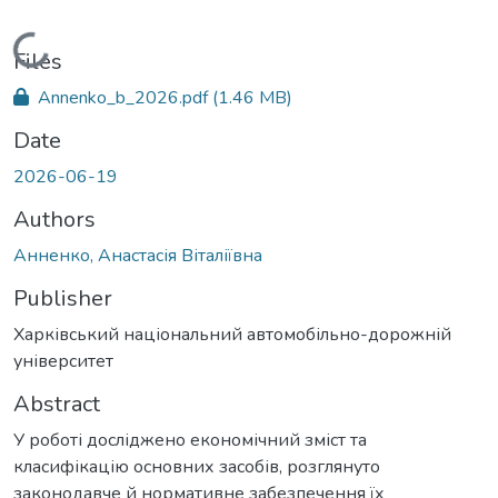
Loading...
Files
Annenko_b_2026.pdf
(1.46 MB)
Date
2026-06-19
Authors
Анненко, Анастасія Віталіївна
Publisher
Харківський національний автомобільно-дорожній
університет
Abstract
У роботі досліджено економічний зміст та
класифікацію основних засобів, розглянуто
законодавче й нормативне забезпечення їх