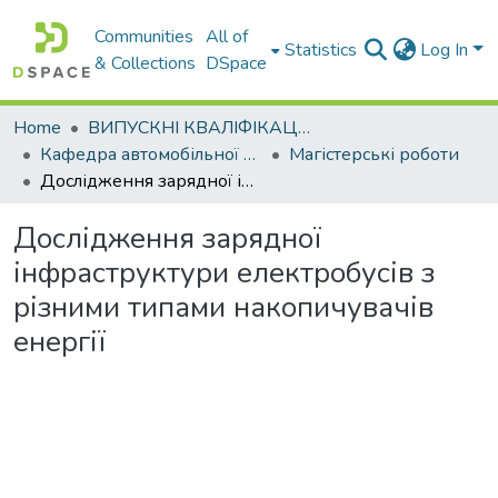
Communities
All of
Statistics
Log In
& Collections
DSpace
Home
ВИПУСКНІ КВАЛІФІКАЦІЙНІ РОБОТИ
Кафедра автомобільної електроніки
Магістерські роботи
Дослідження зарядної інфраструктури електробусів з різними типами накопичувачів енергії
Дослідження зарядної
інфраструктури електробусів з
різними типами накопичувачів
енергії