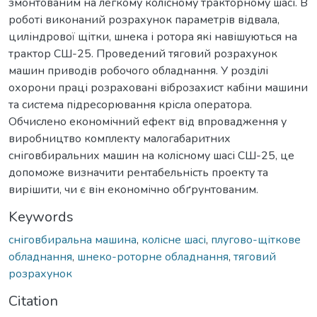
змонтованим на легкому колісному тракторному шасі. В
роботі виконаний розрахунок параметрів відвала,
циліндрової щітки, шнека і ротора які навішуються на
трактор СШ-25. Проведений тяговий розрахунок
машин приводів робочого обладнання. У розділі
охорони праці розраховані віброзахист кабіни машини
та система підресорювання крісла оператора.
Обчислено економічний ефект від впровадження у
виробництво комплекту малогабаритних
сніговбиральних машин на колісному шасі СШ-25, це
допоможе визначити рентабельність проекту та
вирішити, чи є він економічно обґрунтованим.
Keywords
сніговбиральна машина
,
колісне шасі
,
плугово-щіткове
обладнання
,
шнеко-роторне обладнання
,
тяговий
розрахунок
Citation