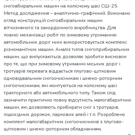
сніговбиральних машин на колісному шасі СШ-25.
Метод дослідження – аналітично–графічний. Виконано
огляд конструкцій сніговбиральних машин
вітчизняного та закордонного виробництва. Для
повної механізації робіт по зимовому утриманню
автомобільних доріг нині використовується комплекс
різноманітних машин. Аналіз типів снігоприбиральних
машин, що випускаються, дозволяє зробити висновок
про те, що при зимовому утриманні міських доріг і
тротуарів перевага віддається плугово-щітковим
одновідвальним снігоочисникам і шнеко-роторним
снігоочисникам, які монтуються на колісному шасі
тракторного або автомобільного типу. Також слід
зазначити практично повну відсутність малогабаритних
машин, які дозволяють прибирати сніг з тротуарів,
пішохідних доріжок, паркових алей і т.п. Розроблено
комплект малогабаритних снігоочисників з плугово-
щітковим і шнеко-роторним обладнанням,