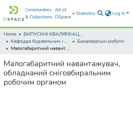
Communities
All of
Statistics
Log In
& Collections
DSpace
Home
ВИПУСКНІ КВАЛІФІКАЦІЙНІ РОБОТИ
Кафедра будівельних і дорожніх машин
Бакалаврські роботи
Малогабаритний навантажувач, обладнаний сніговбиральним робочим органом
Малогабаритний навантажувач,
обладнаний сніговбиральним
робочим органом