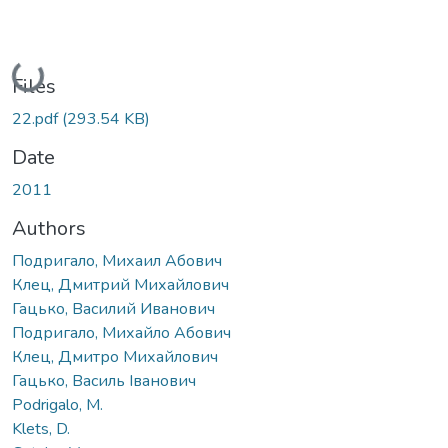
Loading...
Files
22.pdf
(293.54 KB)
Date
2011
Authors
Подригало, Михаил Абович
Клец, Дмитрий Михайлович
Гацько, Василий Иванович
Подригало, Михайло Абович
Клец, Дмитро Михайлович
Гацько, Василь Іванович
Podrigalo, M.
Klets, D.