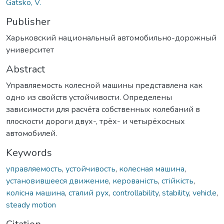
Gatsko, V.
Publisher
Харьковский национальный автомобильно-дорожный
университет
Abstract
Управляемость колесной машины представлена как
одно из свойств устойчивости. Определены
зависимости для расчёта собственных колебаний в
плоскости дороги двух-, трёх- и четырёхосных
автомобилей.
Keywords
управляемость
,
устойчивость
,
колесная машина
,
установившееся движение
,
керованість
,
стійкість
,
колісна машина
,
сталий рух
,
controllability
,
stability
,
vehicle
,
steady motion