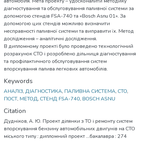
автомобіля. Мета проекту – удосконалити методику
діагностування та обслуговування паливної системи за
допомогою стендів FSA-740 та «Bosch Asnu 01». За
допомогою цих стендів можливо визначити
несправності паливної системи та виправити їх. Метод
дослідження – аналітичні дослідження.
В дипломному проекті було проведено технологічний
розрахунок СТО і розроблено дільниця діагностування
та профілактичного обслуговування систем
впорскування палива легкових автомобілів.
Keywords
АНАЛІЗ
,
ДІАГНОСТИКА
,
ПАЛИВНА СИСТЕМА
,
СТО
,
ПОСТ
,
МЕТОД
,
СТЕНД FSA-740
,
BOSCH ASNU
Citation
Дудніков, А. Ю. Проект ділянки з ТО і ремонту систем
впорскування бензину автомобільних двигунів на СТО
міського типу : дипломний проект …бакалавра : 274