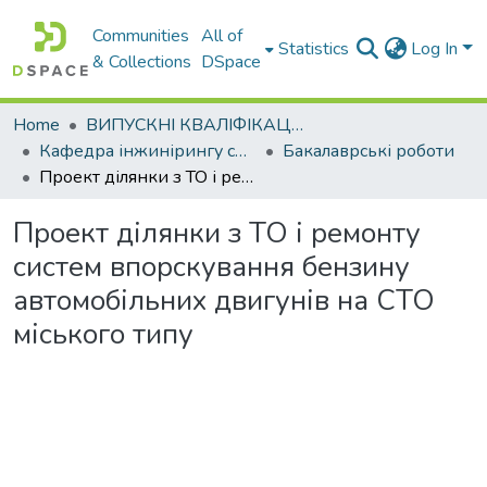
Communities
All of
Statistics
Log In
& Collections
DSpace
Home
ВИПУСКНІ КВАЛІФІКАЦІЙНІ РОБОТИ
Кафедра інжинірингу систем автомобільного транспорту
Бакалаврські роботи
Проект ділянки з ТО і ремонту систем впорскування бензину автомобільних двигунів на СТО міського типу
Проект ділянки з ТО і ремонту
систем впорскування бензину
автомобільних двигунів на СТО
міського типу