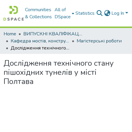
Communities
All of
Statistics
Log In
& Collections
DSpace
Home
ВИПУСКНІ КВАЛІФІКАЦІЙНІ РОБОТИ
Кафедра мостів, конструкцій та будівельної механіки
Магістерські роботи
Дослідження технічного стану пішохідних тунелів у місті Полтава
Дослідження технічного стану
пішохідних тунелів у місті
Полтава