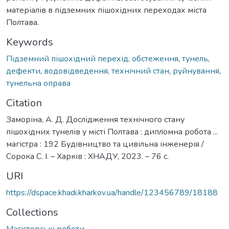
матеріалів в підземних пішохідних переходах міста
Полтава.
Keywords
Підземний пішохідний перехід
,
обстеження
,
тунель
,
дефекти
,
водовідведення
,
технічний стан
,
руйнування
,
тунельна оправа
Citation
Заморіна, А. Д. Дослідження технічного стану
пішохідних тунелів у місті Полтава : дипломна робота ...
магістра : 192 Будівництво та цивільна інженерія /
Сорока С. І. – Харків : ХНАДУ, 2023. – 76 с.
URI
https://dspace.khadi.kharkov.ua/handle/123456789/18188
Collections
Магістерські роботи