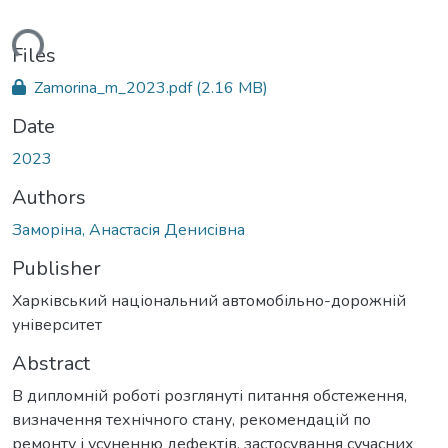
ading...
Files
Zamorina_m_2023.pdf
(2.16 MB)
Date
2023
Authors
Заморіна, Анастасія Денисівна
Publisher
Харківський національний автомобільно-дорожній
університет
Abstract
В дипломній роботі розглянуті питання обстеження,
визначення технічного стану, рекомендацій по
ремонту і усуненню дефектів, застосування сучасних