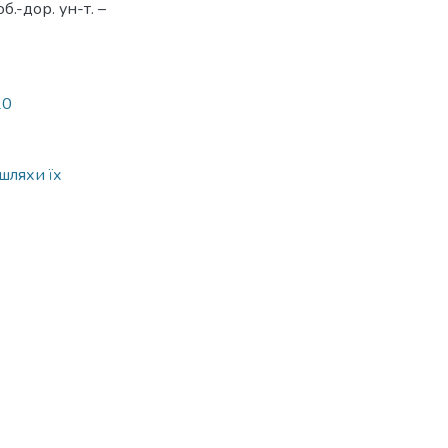
б.-дор. ун-т. –
20
шляхи їх