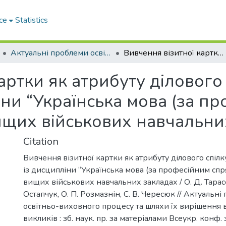
ce
Statistics
Актуальні проблеми освітньо-виховного процесу та шляхи їх вирішення в умовах сучасних викликів
Вивчення візитної картки як атрибуту ділового спілкування на заняттях із дисципліни “Українська мова (за професійним спрямуванням)” у вищих військових навчальних закладах
артки як атрибуту ділового
іни “Українська мова (за п
ищих військових навчальни
Citation
Вивчення візитної картки як атрибуту ділового спілк
із дисципліни “Українська мова (за професійним спр
вищих військових навчальних закладах / О. Д. Тарасе
Остапчук, О. П. Розмазнін, С. В. Чересюк // Актуальн
освітньо-виховного процесу та шляхи їх вирішення 
викликів : зб. наук. пр. за матеріалами Всеукр. конф