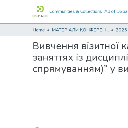
Communities & Collections
All of DSpa
Home
МАТЕРІАЛИ КОНФЕРЕНЦІЙ
2023
Вивчення візитної к
заняттях із дисципл
спрямуванням)” у в
Loading...