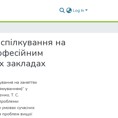
Log In
 спілкування на
рофесійним
х закладах
ування на заняттях
ямуванням)” у
нко, Т. С.
і проблеми
в умовах сучасних
. з проблем вищої