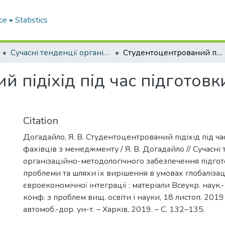
ce
Statistics
Сучасні тенденції організаційнометодологічного забезпечення підготовки фахівців: проблеми та шляхи їх вирішення в умовах глобалізації та євроекономічної інтеграції
Студентоцентрований підіхід під час підготовки фахівців з менеджменту
 підіхід під час підготовки
Citation
Догадайло, Я. В. Студентоцентрований підіхід під ча
фахівців з менеджменту / Я. В. Догадайло // Сучасні 
організаційно-методологічного забезпечення підгот
проблеми та шляхи їх вирішення в умовах глобалізаці
євроекономічної інтеграції : матеріали Всеукр. наук.
конф. з проблем вищ. освіти і науки, 18 листоп. 2019 р
автомоб.-дор. ун-т. – Харків, 2019. – С. 132–135.