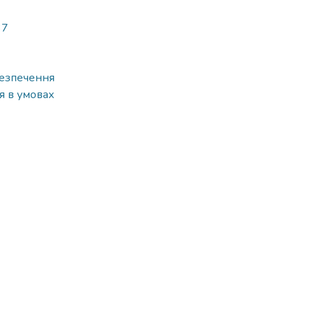
37
безпечення
я в умовах