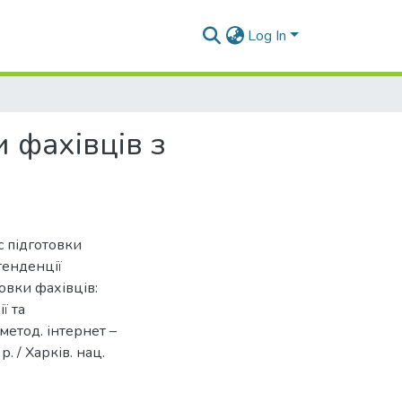
Log In
 фахівців з
с підготовки
тенденції
овки фахівців:
ї та
-метод. інтернет –
. / Харків. нац.