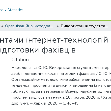
ce
Statistics
Організаційно-методологічне забезпечення підготовки фахівців: тенденції, проблеми та шляхи їх вирішення (з нагоди 90-річчя ХНАДУ)
Використання студентами інтернет-технологій як засіб підвищення якості підготовки фахівців
тами інтернет-технологій 
ідготовки фахівців
Citation
Нісходовська, О. Ю. Використання студентами інтер
засіб підвищення якості підготовки фахівців / О. Ю. 
Організаційно-методологічне забезпечення підготов
тенденції, проблеми та шляхи їх вирішення (з наго
: зб. наук. пр. за матеріалами Всеукр. наук.-метод. ін
проблем вищ. освіти і науки, 18 листоп. 2020 р. / Харк
дор. ун-т. ‒ Харків, 2020. ‒ С. 46–49.