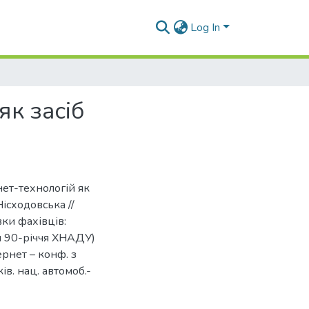
Log In
як засіб
нет-технологій як
Нісходовська //
ки фахівців:
ди 90-річчя ХНАДУ)
тернет – конф. з
ів. нац. автомоб.-