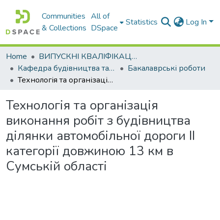
Communities
All of
Statistics
Log In
& Collections
DSpace
Home
ВИПУСКНІ КВАЛІФІКАЦІЙНІ РОБОТИ
Кафедра будiвництва та експлуатацiї автомобiльних дорiг
Бакалаврські роботи
Технологія та організація виконання робіт з будівництва ділянки автомобільної дороги ІІ категорії довжиною 13 км в Сумській області
Технологія та організація
виконання робіт з будівництва
ділянки автомобільної дороги ІІ
категорії довжиною 13 км в
Сумській області